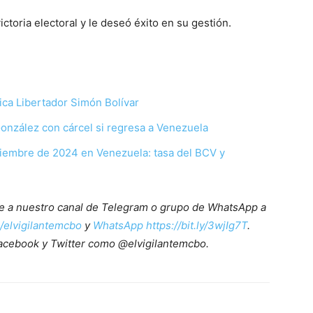
victoria electoral y le deseó éxito en su gestión.
ca Libertador Simón Bolívar
nzález con cárcel si regresa a Venezuela
oviembre de 2024 en Venezuela: tasa del BCV y
ete a nuestro canal de Telegram o grupo de WhatsApp a
e/elvigilantemcbo
y
WhatsApp https://bit.ly/3wjIg7T
.
acebook y Twitter como @elvigilantemcbo.