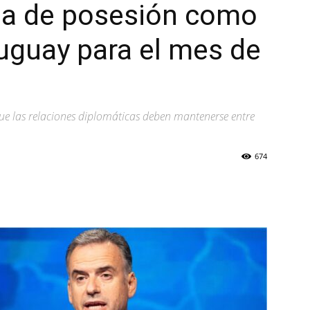
a de posesión como
uguay para el mes de
ue las relaciones diplomáticas deben mantenerse entre
674