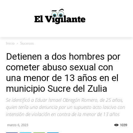
Inicio
Sucesos
Detienen a dos hombres por
cometer abuso sexual con
una menor de 13 años en el
municipio Sucre del Zulia
Se identificó a Eduar Ismael Obregón Romero, de 25 años,
quien tenía una denuncia por un supuesto acto lascivo con
intensión de violación en contra de la menor de 13 años
marzo 6, 2023
1039