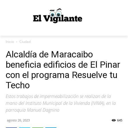
Inicio
Ciudad
Alcaldía de Maracaibo
beneficia edificios de El Pinar
con el programa Resuelve tu
Techo
Estos trabajos de impermeabilización se realizan de la
mano del Instituto Municipal de la Vivienda (IVIMA), en la
parroquia Manuel Dagnino
agosto 26, 2023
645