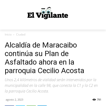
Inicio
Ciudad
Alcaldía de Maracaibo
continúa su Plan de
Asfaltado ahora en la
parroquia Cecilio Acosta
Unos 2,4 kilómetros de vialidad serán intervenidos por la
municipalidad en la calle 98, que conecta la C1 y la C2 en
la parroquia Cecilio Acosta.
agosto 2, 2023
791