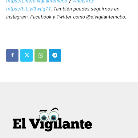
https://t.me/elvigilantemcbo
y
WhatsApp
https://bit.ly/3wjIg7T
. También puedes seguirnos en
Instagram, Facebook y Twitter como @elvigilantemcbo.