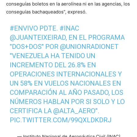
conseguías boletos en la aerolínea ni en las agencias, los
conseguías bachaqueados”, expresó.
#ENVIVO
PDTE.
#INAC
@JUANTEIXEIRAD
, EN EL PROGRAMA
"DOS+DOS" POR
@UNIONRADIONET
"VENEZUELA HA TENIDO UN
INCREMENTO DEL 26.8% EN
OPERACIONES INTERNACIONALES Y
UN 58% EN VUELOS NACIONALES EN
COMPARACIÓN AL AÑO PASADO, LOS
NÚMEROS HABLAN POR SI SOLO Y LO
CERTIFICA LA
@ALTA_AERO
".
PIC.TWITTER.COM/99QXLDKDRJ
— Instituto Nacional de Aeronáutica Civil (INAC)