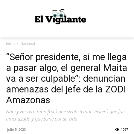
Inicio
Nacional
“Señor presidente, si me llega
a pasar algo, el general Maita
va a ser culpable”: denuncian
amenazas del jefe de la ZODI
Amazonas
Nancy Herrera manifestó que siente temor. Reiteró que fue
amenazada y que teme por su vida
julio 5, 2023
1097