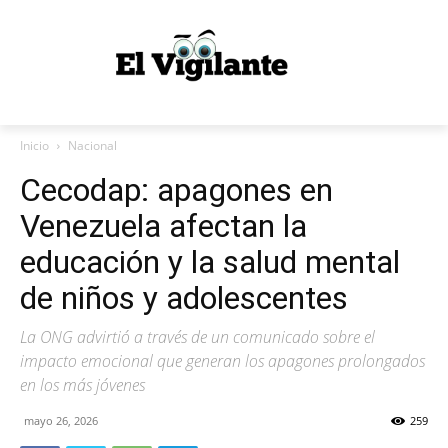
Inicio
Nacional
Cecodap: apagones en
Venezuela afectan la
educación y la salud mental
de niños y adolescentes
La ONG advirtió a través de un comunicado sobre el
impacto emocional que generan los apagones prolongados
en los más jóvenes
mayo 26, 2026
259