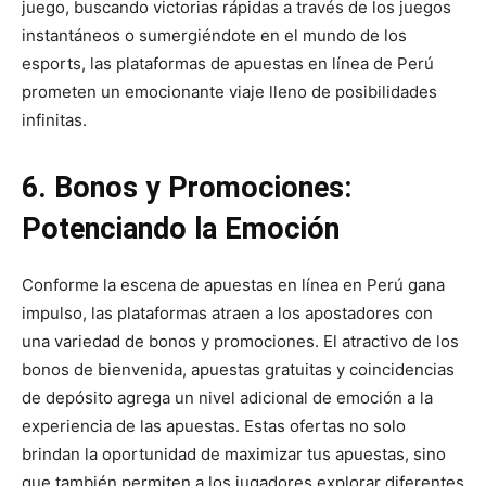
juego, buscando victorias rápidas a través de los juegos
instantáneos o sumergiéndote en el mundo de los
esports, las plataformas de apuestas en línea de Perú
prometen un emocionante viaje lleno de posibilidades
infinitas.
6. Bonos y Promociones:
Potenciando la Emoción
Conforme la escena de apuestas en línea en Perú gana
impulso, las plataformas atraen a los apostadores con
una variedad de bonos y promociones. El atractivo de los
bonos de bienvenida, apuestas gratuitas y coincidencias
de depósito agrega un nivel adicional de emoción a la
experiencia de las apuestas. Estas ofertas no solo
brindan la oportunidad de maximizar tus apuestas, sino
que también permiten a los jugadores explorar diferentes