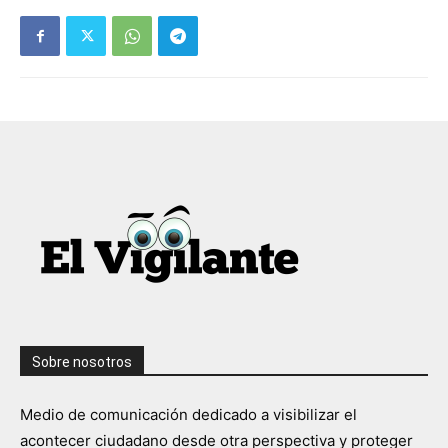
Sobre nosotros
Medio de comunicación dedicado a visibilizar el
acontecer ciudadano desde otra perspectiva y proteger