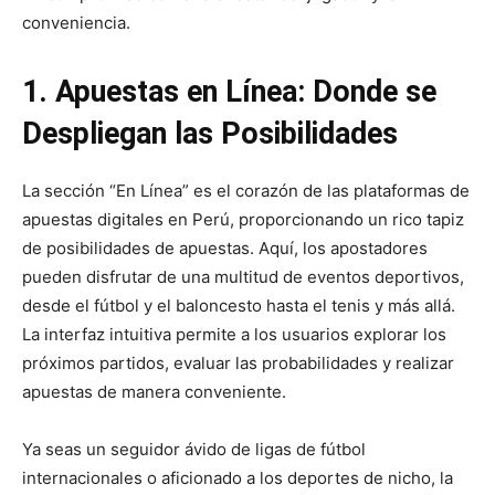
conveniencia.
1. Apuestas en Línea: Donde se
Despliegan las Posibilidades
La sección “En Línea” es el corazón de las plataformas de
apuestas digitales en Perú, proporcionando un rico tapiz
de posibilidades de apuestas. Aquí, los apostadores
pueden disfrutar de una multitud de eventos deportivos,
desde el fútbol y el baloncesto hasta el tenis y más allá.
La interfaz intuitiva permite a los usuarios explorar los
próximos partidos, evaluar las probabilidades y realizar
apuestas de manera conveniente.
Ya seas un seguidor ávido de ligas de fútbol
internacionales o aficionado a los deportes de nicho, la