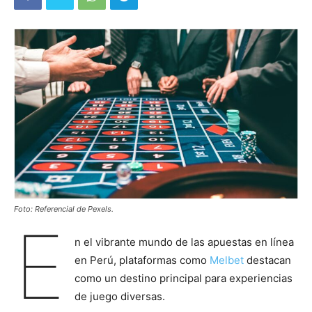
Foto: Referencial de Pexels.
E
n el vibrante mundo de las apuestas en línea
en Perú, plataformas como
Melbet
destacan
como un destino principal para experiencias
de juego diversas.