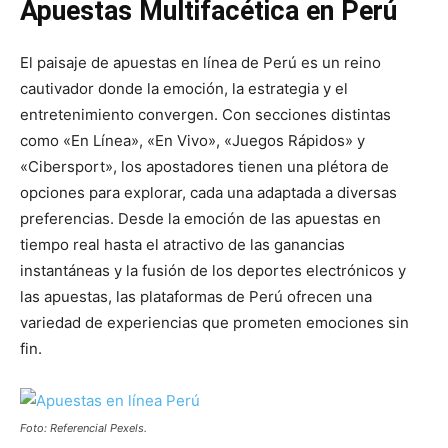
Apuestas Multifacética en Perú
El paisaje de apuestas en línea de Perú es un reino
cautivador donde la emoción, la estrategia y el
entretenimiento convergen. Con secciones distintas
como «En Línea», «En Vivo», «Juegos Rápidos» y
«Cibersport», los apostadores tienen una plétora de
opciones para explorar, cada una adaptada a diversas
preferencias. Desde la emoción de las apuestas en
tiempo real hasta el atractivo de las ganancias
instantáneas y la fusión de los deportes electrónicos y
las apuestas, las plataformas de Perú ofrecen una
variedad de experiencias que prometen emociones sin
fin.
Foto: Referencial Pexels.