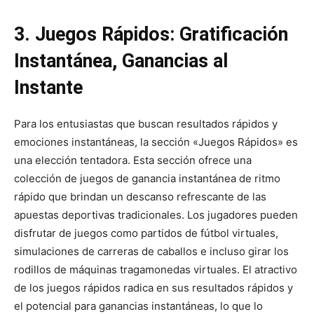
3. Juegos Rápidos: Gratificación
Instantánea, Ganancias al
Instante
Para los entusiastas que buscan resultados rápidos y
emociones instantáneas, la sección «Juegos Rápidos» es
una elección tentadora. Esta sección ofrece una
colección de juegos de ganancia instantánea de ritmo
rápido que brindan un descanso refrescante de las
apuestas deportivas tradicionales. Los jugadores pueden
disfrutar de juegos como partidos de fútbol virtuales,
simulaciones de carreras de caballos e incluso girar los
rodillos de máquinas tragamonedas virtuales. El atractivo
de los juegos rápidos radica en sus resultados rápidos y
el potencial para ganancias instantáneas, lo que lo