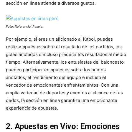
sección en línea atiende a diversos gustos.
Foto: Referencial Pexels.
Por ejemplo, si eres un aficionado al fútbol, puedes
realizar apuestas sobre el resultado de los partidos, los
goles anotados o incluso predecir los resultados al medio
tiempo. Alternativamente, los entusiastas del baloncesto
pueden participar en apuestas sobre los puntos
anotados, el rendimiento del equipo e incluso el
vencedor de emocionantes enfrentamientos. Con una
amplia variedad de deportes y eventos al alcance de tus
dedos, la sección en línea garantiza una emocionante
experiencia de apuestas.
2. Apuestas en Vivo: Emociones