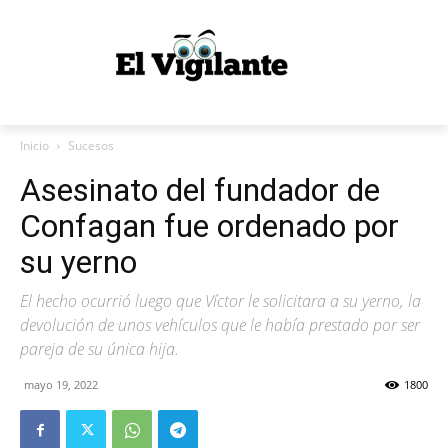
Inicio
Sucesos
Asesinato del fundador de
Confagan fue ordenado por
su yerno
El hecho ocurrió luego que Víctor le solicitara a su yerno, la
devolución de unos vehículos que le había prestado por ser
pareja de su única hija.
mayo 19, 2022
1800