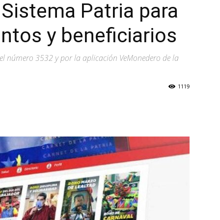
 Sistema Patria para
tos y beneficiarios
or el número 3532 y por la aplicación VeMonedero de la
1119