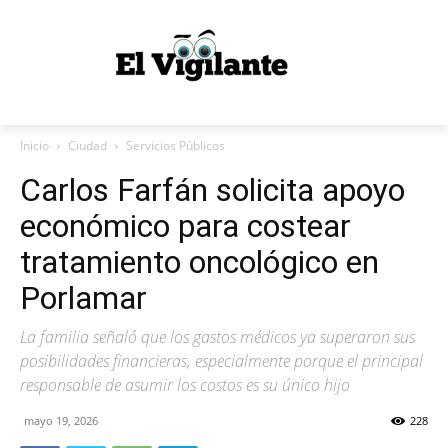
Inicio
Ciudad
Servicios Públicos
Carlos Farfán solicita apoyo
económico para costear
tratamiento oncológico en
Porlamar
La familia señaló que los gastos médicos ya superaron sus
posibilidades financieras, especialmente porque el principal
responsable de asumir los costos es su único hijo
mayo 19, 2026
228