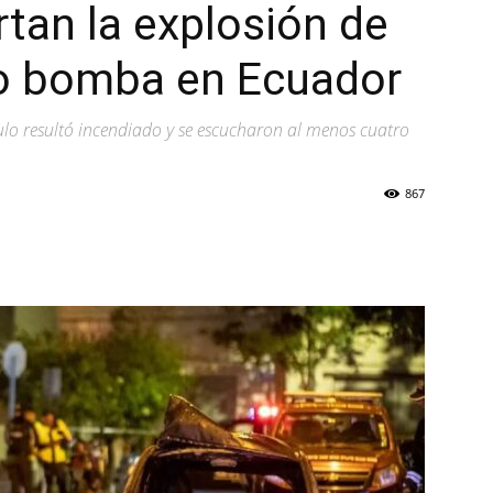
ortan la explosión de
o bomba en Ecuador
ulo resultó incendiado y se escucharon al menos cuatro
867