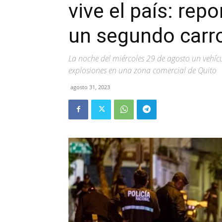
vive el país: rep
un segundo carr
La noche del miércoles 29 de agosto un vehíc
explosiones en una zona comercial de Quito
agosto 31, 2023