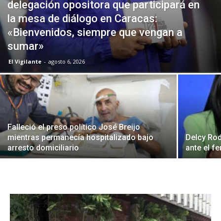
delegación opositora que participará en
la mesa de diálogo en Caracas:
«Bienvenidos, siempre que vengan a
sumar»
El Vigilante
-
agosto 6, 2026
Falleció el preso político José Breijo
mientras permanecía hospitalizado bajo
Delcy Rod
arresto domiciliario
ante el f