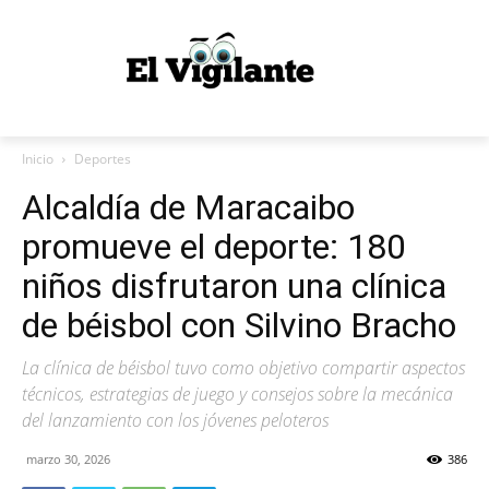
Inicio
Deportes
Alcaldía de Maracaibo
promueve el deporte: 180
niños disfrutaron una clínica
de béisbol con Silvino Bracho
La clínica de béisbol tuvo como objetivo compartir aspectos
técnicos, estrategias de juego y consejos sobre la mecánica
del lanzamiento con los jóvenes peloteros
marzo 30, 2026
386