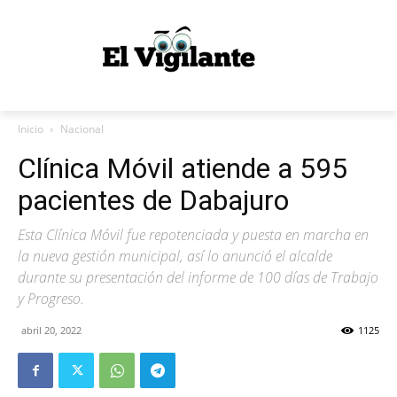
Inicio
Nacional
Clínica Móvil atiende a 595
pacientes de Dabajuro
Esta Clínica Móvil fue repotenciada y puesta en marcha en
la nueva gestión municipal, así lo anunció el alcalde
durante su presentación del informe de 100 días de Trabajo
y Progreso.
abril 20, 2022
1125