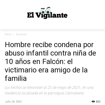
Inicio
Sucesos
Hombre recibe condena por
abuso infantil contra niña de
10 años en Falcón: el
victimario era amigo de la
familia
Los hechos se remontan al 25 de mayo de 2021, en una
residencia localizada en la parroquia Carirubana
julio 26, 2023
822