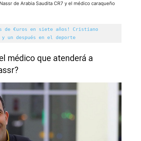
l-Nassr de Arabia Saudita CR7 y el médico caraqueño
s de €uros en siete años! Cristiano 
 y un después en el deporte
el médico que atenderá a
assr?