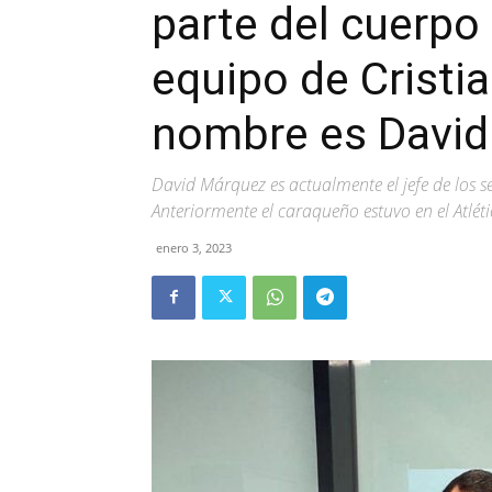
parte del cuerpo
equipo de Cristi
nombre es Davi
David Márquez es actualmente el jefe de los s
Anteriormente el caraqueño estuvo en el Atlét
enero 3, 2023