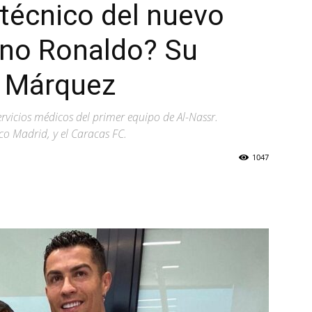
 técnico del nuevo
ano Ronaldo? Su
d Márquez
ervicios médicos del primer equipo de Al-Nassr.
ico Madrid, y el Caracas FC.
1047