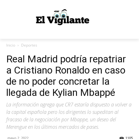
Inicio
Deportes
Real Madrid podría repatriar
a Cristiano Ronaldo en caso
de no poder concretar la
llegada de Kylian Mbappé
La información agrega que CR7 estaría dispuesto a volver a
la capital española pero los dirigentes lo supeditan al
fracaso de la negociación por Mbappe, un deseo del
Merengue en los últimos mercados de pases.
mayo 2, 2022
1105