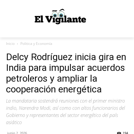
Inicio
Politica y Economía
Delcy Rodríguez inicia gira en
India para impulsar acuerdos
petroleros y ampliar la
cooperación energética
La mandataria sostendrá reuniones con el primer ministro
indio, Narendra Modi, así como con altos funcionarios del
Gobierno y representantes del sector energético del país
asiático
junio 2, 2026
194