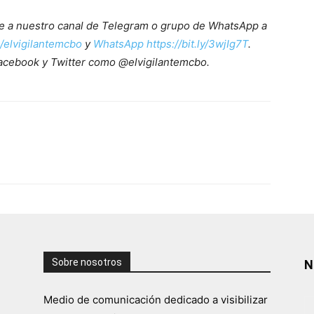
ete a nuestro canal de Telegram o grupo de WhatsApp a
e/elvigilantemcbo
y
WhatsApp https://bit.ly/3wjIg7T
.
acebook y Twitter como @elvigilantemcbo.
Sobre nosotros
N
Medio de comunicación dedicado a visibilizar