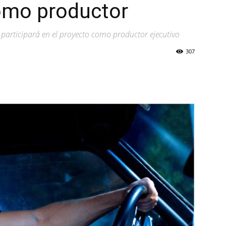
como productor
en participará en el proyecto como productor ejecutivo
307