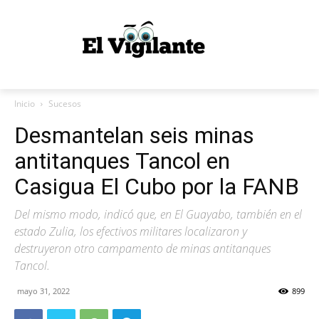
Inicio
Sucesos
Desmantelan seis minas
antitanques Tancol en
Casigua El Cubo por la FANB
Del mismo modo, indicó que, en El Guayabo, también en el
estado Zulia, los efectivos militares localizaron y
destruyeron otro campamento de minas antitanques
Tancol.
mayo 31, 2022
899