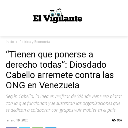
Inicio
Politica y Economía
“Tienen que ponerse a
derecho todas”: Diosdado
Cabello arremete contra las
ONG en Venezuela
Según Cabello, la idea es verificar de “dónde viene esa plata”
con la que funcionan y se sustentan las organizaciones que
se dedican a colaborar con grupos vulnerables en el país
enero 19, 2023
907