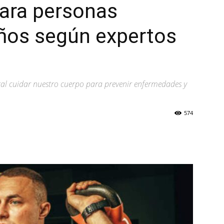
ara personas
ños según expertos
l cuidar nuestro cuerpo para prevenir enfermedades y
574