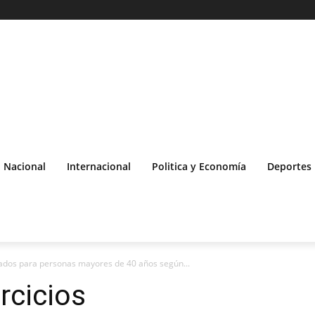
Nacional
Internacional
Politica y Economía
Deportes
dados para personas mayores de 40 años según...
rcicios