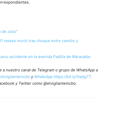
orrespondientes.
 de Julio”
 11 meses murió tras choque entre camión y
uevo accidente en la avenida Padilla de Maracaibo
ete a nuestro canal de Telegram o grupo de WhatsApp a
e/elvigilantemcbo
y
WhatsApp https://bit.ly/3wjIg7T
.
acebook y Twitter como @elvigilantemcbo.