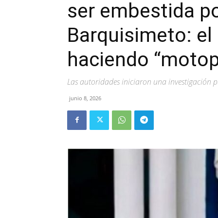
ser embestida p
Barquisimeto: el
haciendo “motop
Las autoridades iniciaron una investigación p
junio 8, 2026