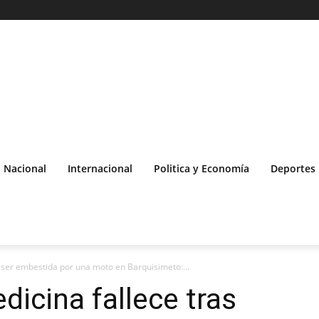
Nacional
Internacional
Politica y Economía
Deportes
s ser embestida por una moto en Barquisimeto:...
dicina fallece tras