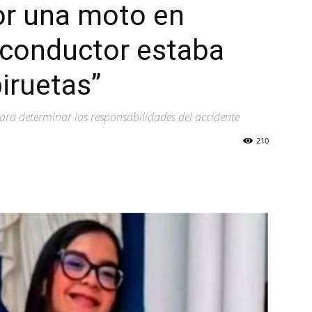
or una moto en
 conductor estaba
iruetas”
ara determinar las responsabilidades del accidente
210