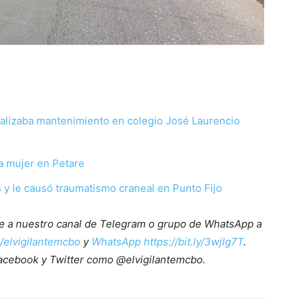
alizaba mantenimiento en colegio José Laurencio
na mujer en Petare
 y le causó traumatismo craneal en Punto Fijo
ete a nuestro canal de Telegram o grupo de WhatsApp a
e/elvigilantemcbo
y
WhatsApp https://bit.ly/3wjIg7T
.
acebook y Twitter como @elvigilantemcbo.