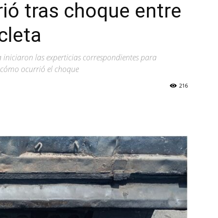
ió tras choque entre
cleta
 iniciaron las experticias correspondientes para
r cómo ocurrió el choque
216