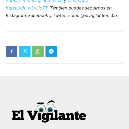
https://t.me/elvigilantemcbo
y
WhatsApp
https://bit.ly/3wjIg7T
. También puedes seguirnos en
Instagram, Facebook y Twitter como @elvigilantemcbo.