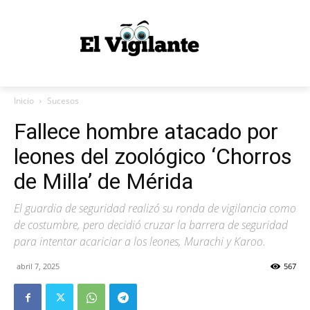
Inicio
Sucesos
Fallece hombre atacado por
leones del zoológico ‘Chorros
de Milla’ de Mérida
El guardia de seguridad realizó su ronda de vigilancia como
de costumbre, pero decidió cruzar la barrera de seguridad
para intentar acariciar a los leones, Murachi y Karoo.
abril 7, 2025
567