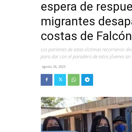
espera de respue
migrantes desapa
costas de Falcón
Los parientes de estas víctimas recorrieron div
para dar con el paradero de estos jóvenes sin
agosto 26, 2023