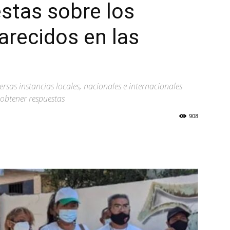
stas sobre los
recidos en las
ersas instancias locales, nacionales e internacionales
 obtener respuestas
908