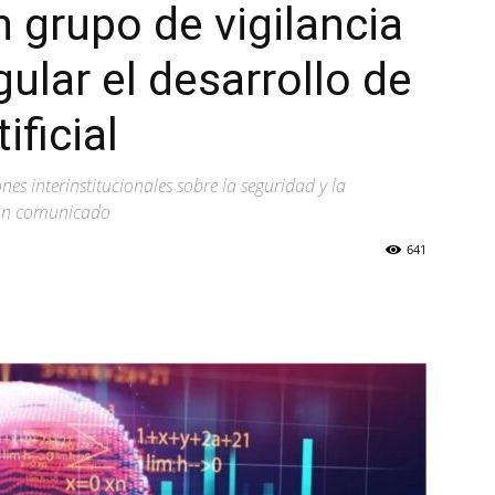
 grupo de vigilancia
ular el desarrollo de
ificial
nes interinstitucionales sobre la seguridad y la
n un comunicado
641