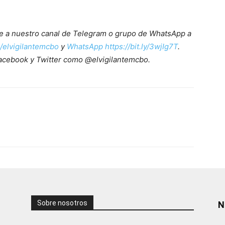
ete a nuestro canal de Telegram o grupo de WhatsApp a
e/elvigilantemcbo
y
WhatsApp https://bit.ly/3wjIg7T
.
acebook y Twitter como @elvigilantemcbo.
Sobre nosotros
N