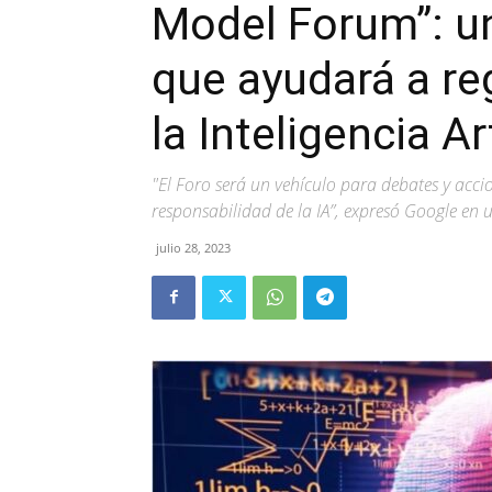
Model Forum”: un
que ayudará a reg
la Inteligencia Art
"El Foro será un vehículo para debates y accio
responsabilidad de la IA”, expresó Google e
julio 28, 2023