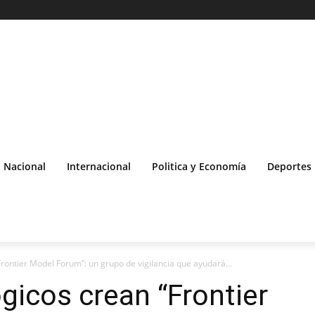
Nacional
Internacional
Politica y Economía
Deportes
rontier Model Forum”: un grupo de vigilancia que ayudará...
gicos crean “Frontier