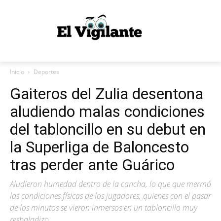
Inicio
Deportes
Gaiteros del Zulia desentona
aludiendo malas condiciones
del tabloncillo en su debut en
la Superliga de Baloncesto
tras perder ante Guárico
Aludieron humedad dentro de la cancha, lo que que mermó
las condiciones físicas de los jugadores, quienes con el pasar
de los minutos se vieron inmersos en un tabloncillo muy
resbaladizo.