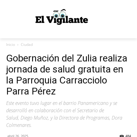
Inicio
Ciudad
Gobernación del Zulia realiza
jornada de salud gratuita en
la Parroquia Carracciolo
Parra Pérez
Este evento tuvo lugar en el barrio Panamericano y se
desarrolló en colaboración con el Secretario de
Salud, Diego Muñoz, y la Directora de Programas, Dora
Colmenares.
abril 26, 2025
484