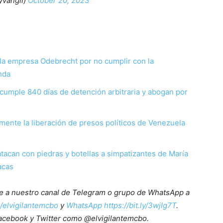
yvangil)
October 20, 2023
la empresa Odebrecht por no cumplir con la
nda
cumple 840 días de detención arbitraria y abogan por
amente la liberación de presos políticos de Venezuela
tacan con piedras y botellas a simpatizantes de María
acas
ete a nuestro canal de Telegram o grupo de WhatsApp a
e/elvigilantemcbo
y
WhatsApp https://bit.ly/3wjIg7T
.
acebook y Twitter como @elvigilantemcbo.