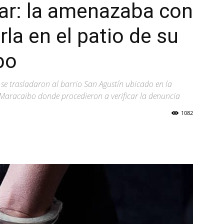
ar: la amenazaba con
rla en el patio de su
bo
se trasladaron al barrio San Agustín ubicado en la
aracaibo donde procedieron a verificar la denuncia
1082