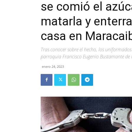
se comió el azúc
matarla y enterra
casa en Maracai
Tras conocer sobre el hecho, los uniformados 
parroquia Francisco Eugenio Bustamante de M
enero 24, 2023