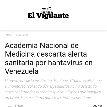
Inicio
Nacional
Academia Nacional de
Medicina descarta alerta
sanitaria por hantavirus en
Venezuela
El presidente de la institución, Huníades Urbina, explicó que
el monitoreo realizado por especialistas no ha detectado
casos confirmados ni señales epidemiológicas que indiquen
un brote de esta enfermedad en territorio venezolano
mayo 12, 2026
397