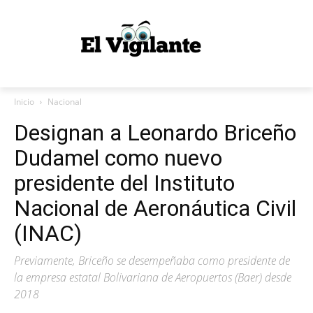
Inicio
Nacional
Designan a Leonardo Briceño
Dudamel como nuevo
presidente del Instituto
Nacional de Aeronáutica Civil
(INAC)
Previamente, Briceño se desempeñaba como presidente de
la empresa estatal Bolivariana de Aeropuertos (Baer) desde
2018