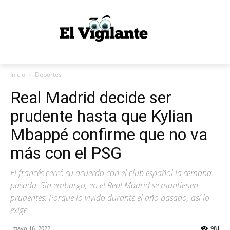
Inicio
Deportes
Real Madrid decide ser
prudente hasta que Kylian
Mbappé confirme que no va
más con el PSG
El francés cerró su acuerdo con el club español la semana
pasada. Sin embargo, en el Real Madrid se mantienen
prudentes. Porque lo vivido durante el año pasado, así lo
exige.
mayo 16, 2022
981