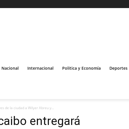
Nacional
Internacional
Politica y Economía
Deportes
s de la ciudad a Wilyer Abreu y...
caibo entregará