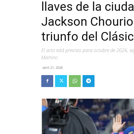
llaves de la ciud
Jackson Chourio 
triunfo del Clási
El acto está previsto para octubre de 2026, 
Martino
abril 21, 2026