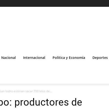
Nacional
Internacional
Politica y Economía
Deportes
n Isidro estiman sacar 700 kilos de...
bo: productores de