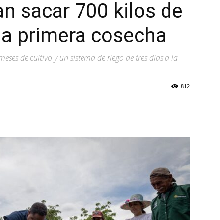
an sacar 700 kilos de
la primera cosecha
eses de cultivo y un sistema de riego de tres días a la
812