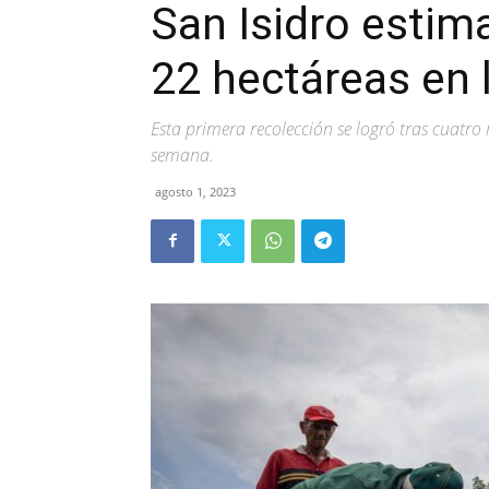
San Isidro estim
22 hectáreas en 
Esta primera recolección se logró tras cuatro m
semana.
agosto 1, 2023