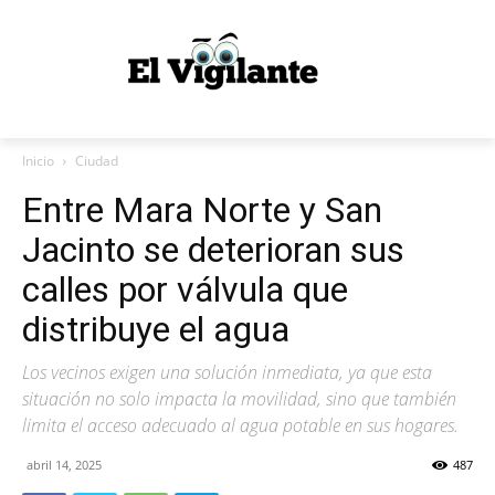
Inicio
Ciudad
Entre Mara Norte y San
Jacinto se deterioran sus
calles por válvula que
distribuye el agua
Los vecinos exigen una solución inmediata, ya que esta
situación no solo impacta la movilidad, sino que también
limita el acceso adecuado al agua potable en sus hogares.
abril 14, 2025
487