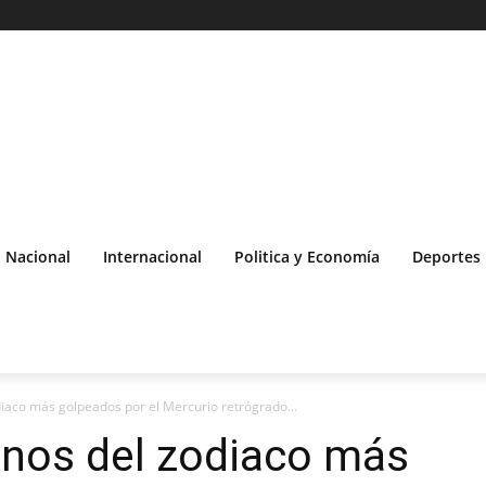
Nacional
Internacional
Politica y Economía
Deportes
diaco más golpeados por el Mercurio retrógrado...
gnos del zodiaco más