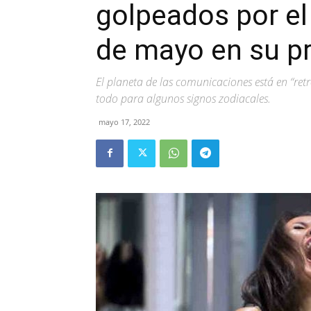
golpeados por el
de mayo en su p
El planeta de las comunicaciones está en “retr
todo para algunos signos zodiacales.
mayo 17, 2022