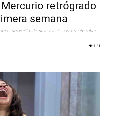
 Mercurio retrógrado
rimera semana
oceso” desde el 10 de mayo y ya el caos se siente, sobre
1114