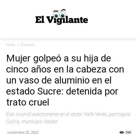
Inicio
Sucesos
Mujer golpeó a su hija de
cinco años en la cabeza con
un vaso de aluminio en el
estado Sucre: detenida por
trato cruel
Esto ocurrió exactamente en el sector Valle Verde, parroquia
Güiria, municipio Valdez
noviembre 25, 2023
598