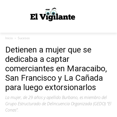
Inicio
Sucesos
Detienen a mujer que se
dedicaba a captar
comerciantes en Maracaibo,
San Francisco y La Cañada
para luego extorsionarlos
La mujer, de 29 años y apellido Burbano, es miembro del
Grupo Estructurado de Delincuencia Organizada (GEDO) “El
Conas”.