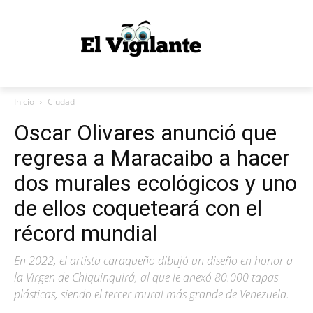
Inicio
Ciudad
Oscar Olivares anunció que
regresa a Maracaibo a hacer
dos murales ecológicos y uno
de ellos coqueteará con el
récord mundial
En 2022, el artista caraqueño dibujó un diseño en honor a
la Virgen de Chiquinquirá, al que le anexó 80.000 tapas
plásticas, siendo el tercer mural más grande de Venezuela.