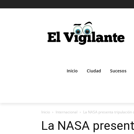
Inicio
Ciudad
Sucesos
Inicio
Internacional
La NASA presenta tripulación de
La NASA presenta