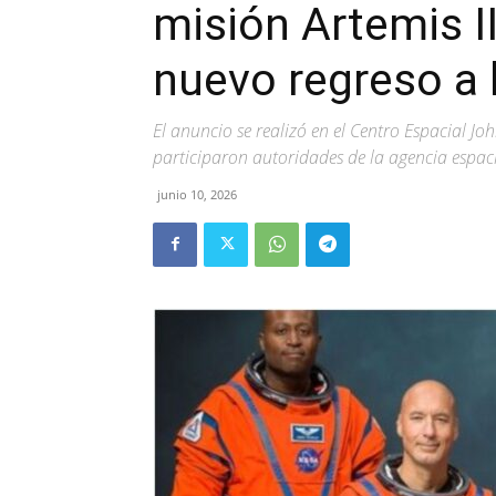
misión Artemis II
nuevo regreso a 
El anuncio se realizó en el Centro Espacial J
participaron autoridades de la agencia espac
junio 10, 2026