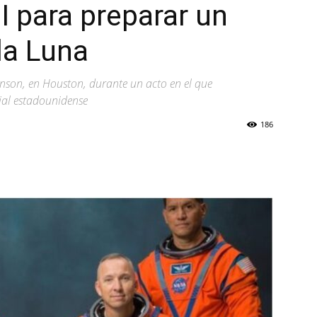
I para preparar un
la Luna
ohnson, en Houston, durante un acto en el que
ial estadounidense
186