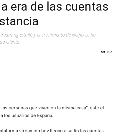
 la era de las cuentas
stancia
treaming estalló y el crecimiento de Netflix se ha
a cliente.
1021
a las personas que viven en la misma casa”, este el
 a los usuarios de España.
lataforma streaming hoy llegan a su fin las cuentas