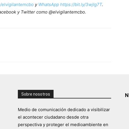
e/elvigilantemcbo
y
WhatsApp https://bit.ly/3wjIg7T
.
acebook y Twitter como @elvigilantemcbo.
Sobre nosotros
N
Medio de comunicación dedicado a visibilizar
el acontecer ciudadano desde otra
perspectiva y proteger el medioambiente en