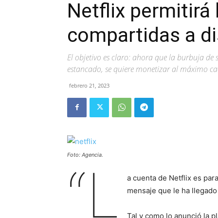
Netflix permitirá
compartidas a di
El objetivo es claro: ahora que la burbuja de s
estancado, se quiere monetizar al máximo cad
febrero 21, 2023
Foto: Agencia.
“L
a cuenta de Netflix es par
mensaje que le ha llegado
Tal y como lo anunció la p