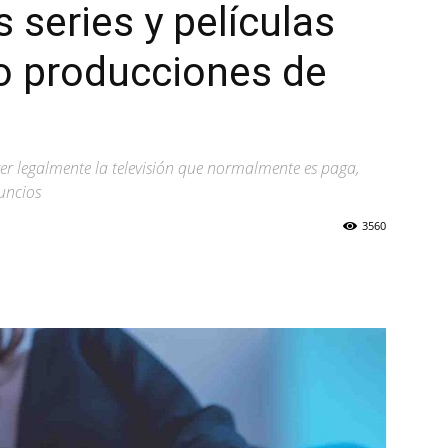
s series y películas
do producciones de
ver legalmente la televisión que normalmente es paga,
nuncios
3560