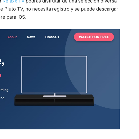
en
Relaxx TV
podrás disfrutar de una selección diversa
que Pluto TV, no necesita registro y se puede descargar
re para iOS.