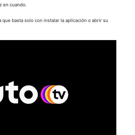
ez en cuando.
que basta solo con instalar la aplicación o abrir su