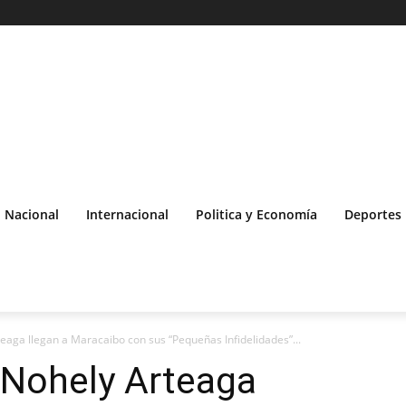
Nacional
Internacional
Politica y Economía
Deportes
eaga llegan a Maracaibo con sus “Pequeñas Infidelidades”...
 Nohely Arteaga