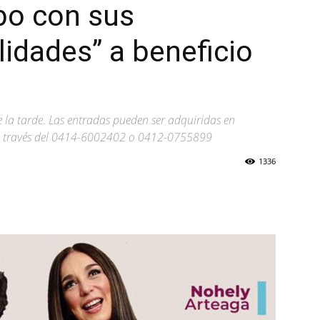
bo con sus
lidades” a beneficio
de la tarde. Las entradas pueden ser adquiridas en
a través del 0414-6002402 o 0412-0755899
1336