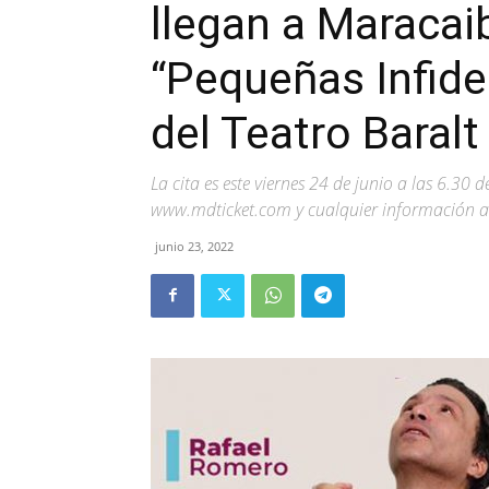
llegan a Maracai
“Pequeñas Infide
del Teatro Baralt
La cita es este viernes 24 de junio a las 6.30 
www.mdticket.com y cualquier información 
junio 23, 2022