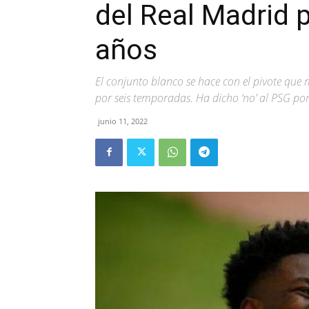
del Real Madrid 
años
El conjunto blanco se hace con el pivote que
por seis temporadas. Ha dicho ‘no’ al PSG por
junio 11, 2022