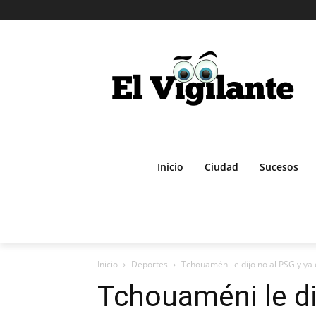
Inicio
Ciudad
Sucesos
Inicio
Deportes
Tchouaméni le dijo no al PSG y ya 
Tchouaméni le di