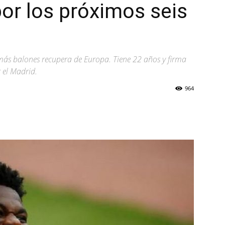
por los próximos seis
 más balones recupera de Europa. Tiene 22 años y firma
 el Madrid.
964