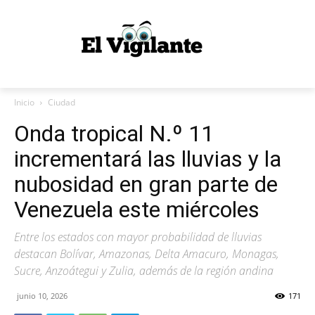
Inicio
Ciudad
Onda tropical N.º 11
incrementará las lluvias y la
nubosidad en gran parte de
Venezuela este miércoles
Entre los estados con mayor probabilidad de lluvias
destacan Bolívar, Amazonas, Delta Amacuro, Monagas,
Sucre, Anzoátegui y Zulia, además de la región andina
junio 10, 2026
171