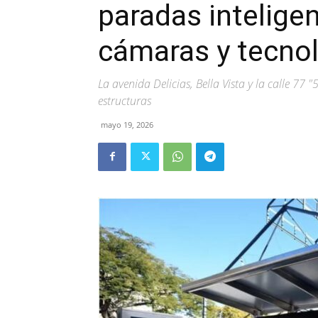
paradas inteligen
cámaras y tecnol
La avenida Delicias, Bella Vista y la calle 77 "
estructuras
mayo 19, 2026