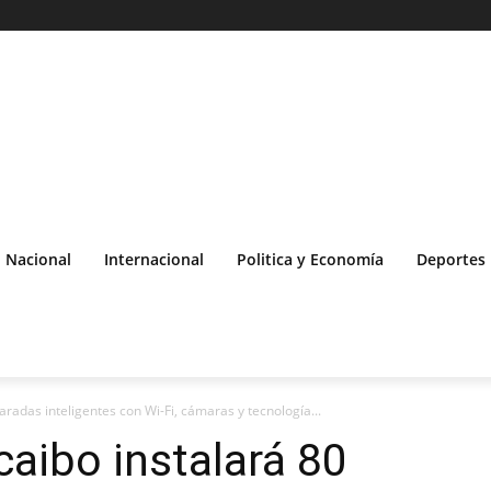
Nacional
Internacional
Politica y Economía
Deportes
aradas inteligentes con Wi-Fi, cámaras y tecnología...
caibo instalará 80